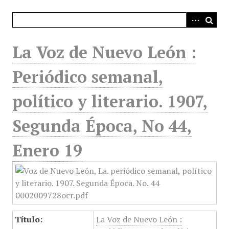
i
n
c
i
La Voz de Nuevo León :
p
a
Periódico semanal,
l
político y literario. 1907,
Segunda Época, No 44,
Enero 19
Título:
La Voz de Nuevo León :