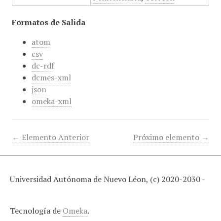
Formatos de Salida
atom
csv
dc-rdf
dcmes-xml
json
omeka-xml
← Elemento Anterior
Próximo elemento →
Universidad Autónoma de Nuevo Léon, (c) 2020-2030 -
Tecnología de
Omeka
.