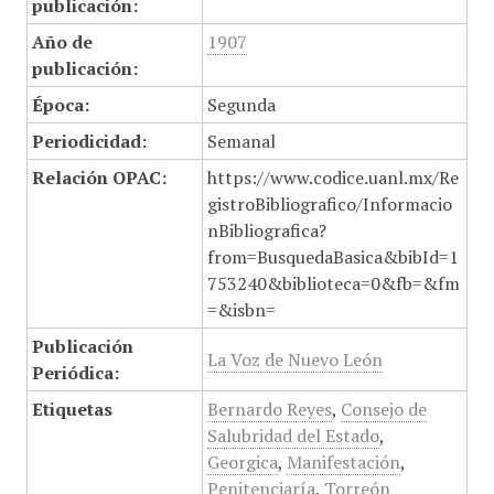
publicación:
Año de
1907
publicación:
Época:
Segunda
Periodicidad:
Semanal
Relación OPAC:
https://www.codice.uanl.mx/Re
gistroBibliografico/Informacio
nBibliografica?
from=BusquedaBasica&bibId=1
753240&biblioteca=0&fb=&fm
=&isbn=
Publicación
La Voz de Nuevo León
Periódica:
Etiquetas
Bernardo Reyes
,
Consejo de
Salubridad del Estado
,
Georgica
,
Manifestación
,
Penitenciaría
,
Torreón