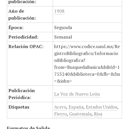
publicación:
Año de
1908
publicación:
Época:
Segunda
Periodicidad:
Semanal
Relación OPAC:
https://www.codice.uanl.mx/Re
gistroBibliografico/Informacio
nBibliografica?
from=BusquedaBasica&bibId=1
753240&biblioteca=0&fb=&fm
=&isbn=
Publicación
La Voz de Nuevo León
Periódica:
Etiquetas
Acero
,
España
,
Estados Unidos
,
Fierro
,
Guatemala
,
Risa
Formatos de Salida