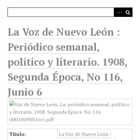
i
n
c
i
La Voz de Nuevo León :
p
a
Periódico semanal,
l
político y literario. 1908,
Segunda Época, No 116,
Junio 6
Título:
La Voz de Nuevo León :