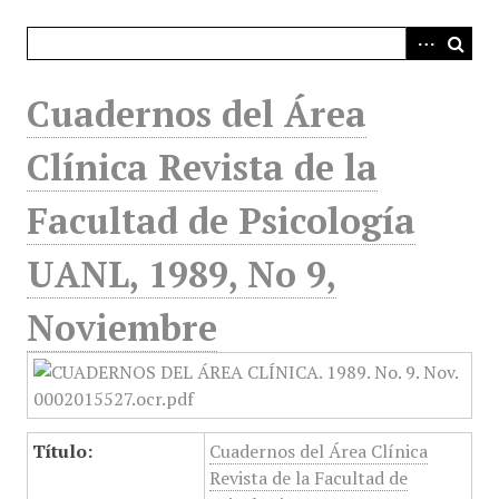
i
n
c
i
Cuadernos del Área
p
a
Clínica Revista de la
l
Facultad de Psicología
UANL, 1989, No 9,
Noviembre
Título:
Cuadernos del Área Clínica
Revista de la Facultad de