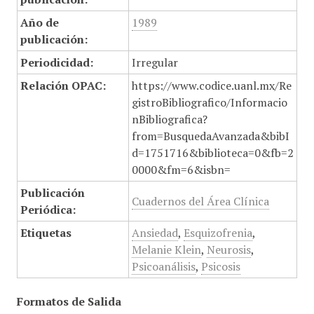
Año de
1989
publicación:
Periodicidad:
Irregular
Relación OPAC:
https://www.codice.uanl.mx/Re
gistroBibliografico/Informacio
nBibliografica?
from=BusquedaAvanzada&bibI
d=1751716&biblioteca=0&fb=2
0000&fm=6&isbn=
Publicación
Cuadernos del Área Clínica
Periódica:
Etiquetas
Ansiedad
,
Esquizofrenia
,
Melanie Klein
,
Neurosis
,
Psicoanálisis
,
Psicosis
Formatos de Salida