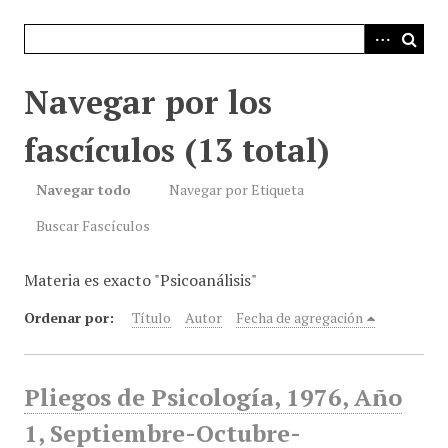
i
n
c
i
Navegar por los
p
a
fascículos (13 total)
l
Navegar todo
Navegar por Etiqueta
Buscar Fascículos
Materia es exacto "Psicoanálisis"
Ordenar por:
Título
Autor
Fecha de agregación
Pliegos de Psicología, 1976, Año
1, Septiembre-Octubre-