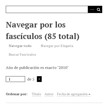
i
n
c
i
Navegar por los
p
a
fascículos (85 total)
l
Navegar todo
Navegar por Etiqueta
Buscar Fascículos
Año de publicación es exacto "2010"
de 5
Ordenar por:
Título
Autor
Fecha de agregación