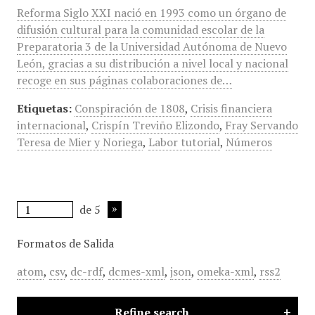
Reforma Siglo XXI nació en 1993 como un órgano de
difusión cultural para la comunidad escolar de la
Preparatoria 3 de la Universidad Autónoma de Nuevo
León, gracias a su distribución a nivel local y nacional
recoge en sus páginas colaboraciones de…
Etiquetas:
Conspiración de 1808
,
Crisis financiera
internacional
,
Crispín Treviño Elizondo
,
Fray Servando
Teresa de Mier y Noriega
,
Labor tutorial
,
Números
de 5
Formatos de Salida
atom
,
csv
,
dc-rdf
,
dcmes-xml
,
json
,
omeka-xml
,
rss2
Refine search