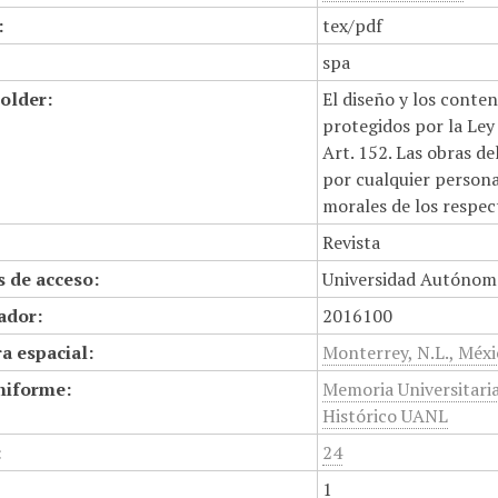
:
tex/pdf
spa
older:
El diseño y los conte
protegidos por la Ley 
Art. 152. Las obras d
por cualquier persona,
morales de los respec
Revista
 de acceso:
Universidad Autónom
cador:
2016100
a espacial:
Monterrey, N.L., Méx
niforme:
Memoria Universitari
Histórico UANL
:
24
1