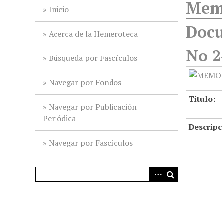
Memo
i
Inicio
n
Docu
c
Acerca de la Hemeroteca
i
No 2
p
Búsqueda por Fascículos
a
l
Navegar por Fondos
Título:
Navegar por Publicación
Periódica
Descripc
Navegar por Fascículos