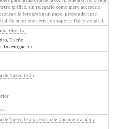
ables para la historia de la UANL. Además, no olvida
gistro gráfico, sin relegarlo como mero accesorio
e otorga a la fotografía un papel preponderante
l. Se mantiene activa en soporte físico y digital.
do, Director
dro, Diseño
, Investigación
a de Nuevo León
rior
cas
a de Nuevo León, Centro de Documentación y