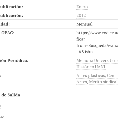
ublicación:
Enero
ublicación:
2012
idad:
Mensual
n OPAC:
https://www.codice.u
fica?
from=BusquedaAvanz
=6&isbn=
ión Periódica:
Memoria Universitari
Histórico UANL
s
Artes plásticas
,
Centr
Artes
,
Mérito sindical
 de Salida
m