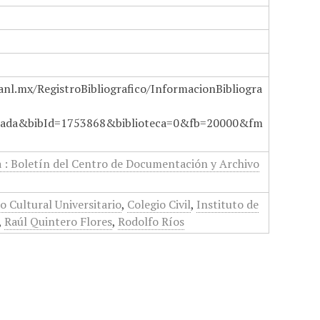
anl.mx/RegistroBibliografico/InformacionBibliogra
ada&bibId=1753868&biblioteca=0&fb=20000&fm
a : Boletín del Centro de Documentación y Archivo
o Cultural Universitario
,
Colegio Civil
,
Instituto de
,
Raúl Quintero Flores
,
Rodolfo Ríos