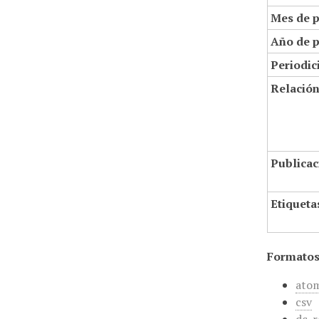
Mes de p
Año de p
Periodic
Relació
Publicac
Etiqueta
Formatos
ato
csv