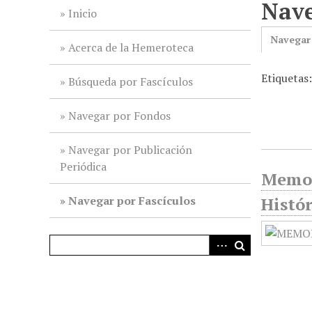
Nave
i
Inicio
n
Navegar
c
Acerca de la Hemeroteca
i
Etiquetas:
p
Búsqueda por Fascículos
a
l
Navegar por Fondos
Navegar por Publicación
Periódica
Memor
Navegar por Fascículos
Histór