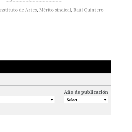
Instituto de Artes
,
Mérito sindical
,
Raúl Quintero
Año de publicación