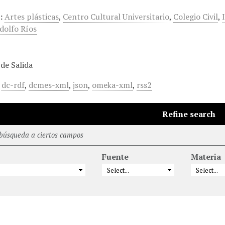
:
Artes plásticas
,
Centro Cultural Universitario
,
Colegio Civil
,
dolfo Ríos
de Salida
,
dc-rdf
,
dcmes-xml
,
json
,
omeka-xml
,
rss2
Refine search
 búsqueda a ciertos campos
Fuente
Materia