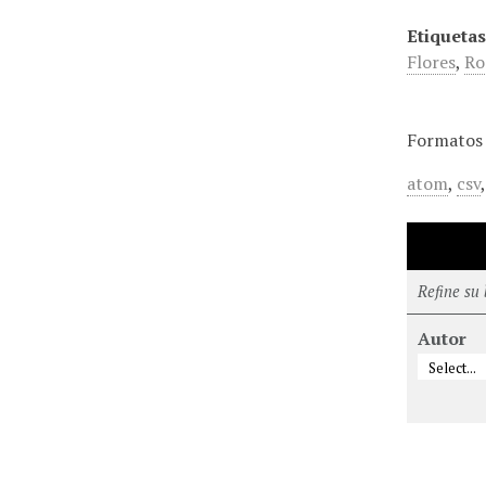
Etiquetas
Flores
,
Ro
Formatos 
atom
,
csv
Refine su
Autor