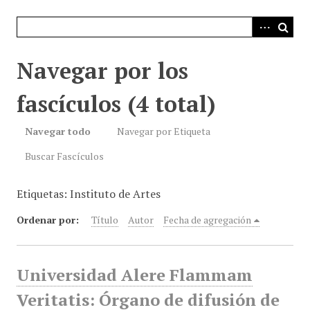
i
n
c
i
Navegar por los
p
a
fascículos (4 total)
l
Navegar todo
Navegar por Etiqueta
Buscar Fascículos
Etiquetas: Instituto de Artes
Ordenar por:
Título
Autor
Fecha de agregación
Universidad Alere Flammam
Veritatis: Órgano de difusión de