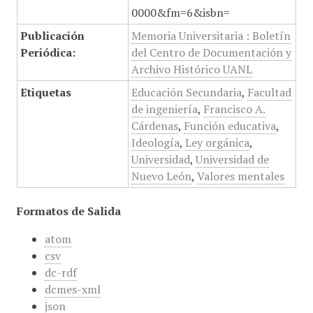
0000&fm=6&isbn=
Publicación
Memoria Universitaria : Boletín
Periódica:
del Centro de Documentación y
Archivo Histórico UANL
Etiquetas
Educación Secundaria
,
Facultad
de ingeniería
,
Francisco A.
Cárdenas
,
Función educativa
,
Ideología
,
Ley orgánica
,
Universidad
,
Universidad de
Nuevo León
,
Valores mentales
Formatos de Salida
atom
csv
dc-rdf
dcmes-xml
json