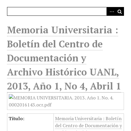
i
n
c
i
Memoria Universitaria :
p
a
Boletín del Centro de
l
Documentación y
Archivo Histórico UANL,
2013, Año 1, No 4, Abril 1
Título:
Memoria Universitaria : Boletín
del Centro de Documentación y