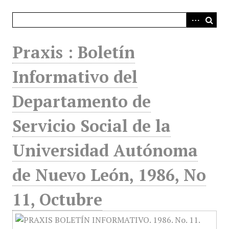
i
n
c
i
Praxis : Boletín
p
a
Informativo del
l
Departamento de
Servicio Social de la
Universidad Autónoma
de Nuevo León, 1986, No
11, Octubre