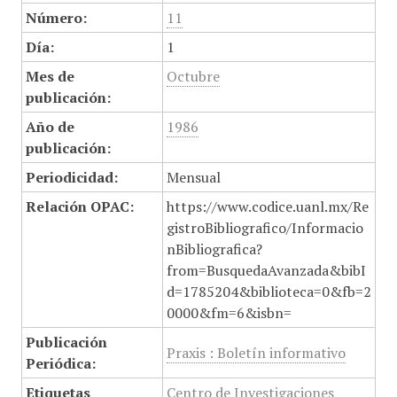
Número:
11
Día:
1
Mes de
Octubre
publicación:
Año de
1986
publicación:
Periodicidad:
Mensual
Relación OPAC:
https://www.codice.uanl.mx/Re
gistroBibliografico/Informacio
nBibliografica?
from=BusquedaAvanzada&bibI
d=1785204&biblioteca=0&fb=2
0000&fm=6&isbn=
Publicación
Praxis : Boletín informativo
Periódica:
Etiquetas
Centro de Investigaciones