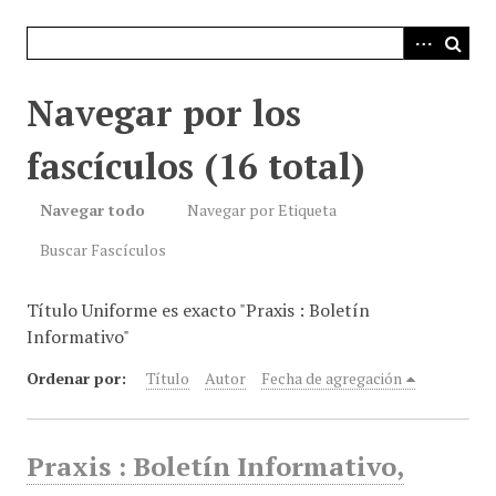
i
n
c
i
Navegar por los
p
a
fascículos (16 total)
l
Navegar todo
Navegar por Etiqueta
Buscar Fascículos
Título Uniforme es exacto "Praxis : Boletín
Informativo"
Ordenar por:
Título
Autor
Fecha de agregación
Praxis : Boletín Informativo,