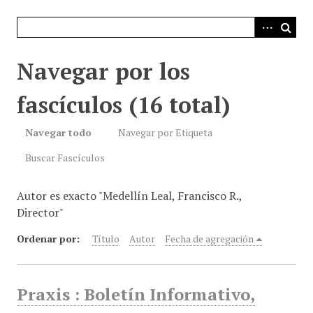
i
n
c
i
Navegar por los
p
a
fascículos (16 total)
l
Navegar todo
Navegar por Etiqueta
Buscar Fascículos
Autor es exacto "Medellín Leal, Francisco R.,
Director"
Ordenar por:
Título
Autor
Fecha de agregación
Praxis : Boletín Informativo,