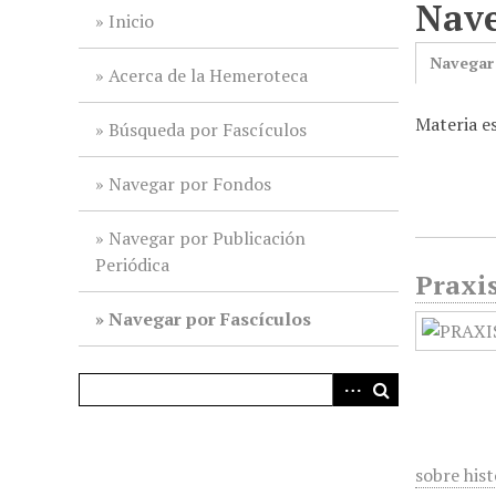
Nave
i
Inicio
n
Navegar
c
Acerca de la Hemeroteca
i
Materia es
p
Búsqueda por Fascículos
a
l
Navegar por Fondos
Navegar por Publicación
Periódica
Praxis
Navegar por Fascículos
sobre his