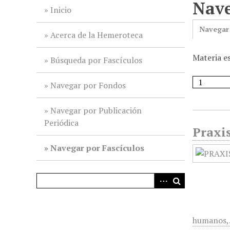
Nave
i
Inicio
n
Navegar
c
Acerca de la Hemeroteca
i
Materia es
p
Búsqueda por Fascículos
a
l
Navegar por Fondos
Navegar por Publicación
Periódica
Praxis
Navegar por Fascículos
humanos