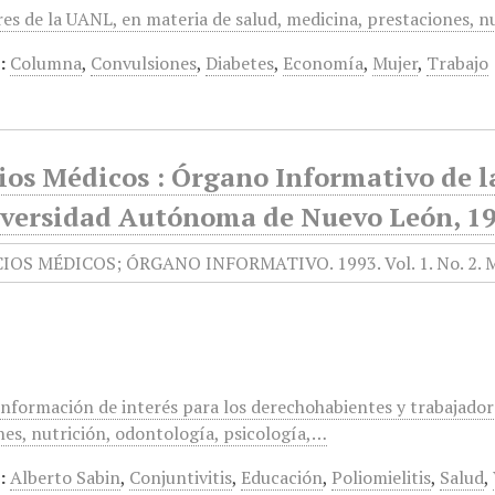
res de la UANL, en materia de salud, medicina, prestaciones, n
:
Columna
,
Convulsiones
,
Diabetes
,
Economía
,
Mujer
,
Trabajo
ios Médicos : Órgano Informativo de l
iversidad Autónoma de Nuevo León, 199
información de interés para los derechohabientes y trabajador
nes, nutrición, odontología, psicología,…
:
Alberto Sabin
,
Conjuntivitis
,
Educación
,
Poliomielitis
,
Salud
,