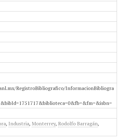
anl.mx/RegistroBibliografico/InformacionBibliogra
a&bibId=1751717&biblioteca=0&fb=&fm=&isbn=
ora
,
Industria
,
Monterrey
,
Rodolfo Barragán
,