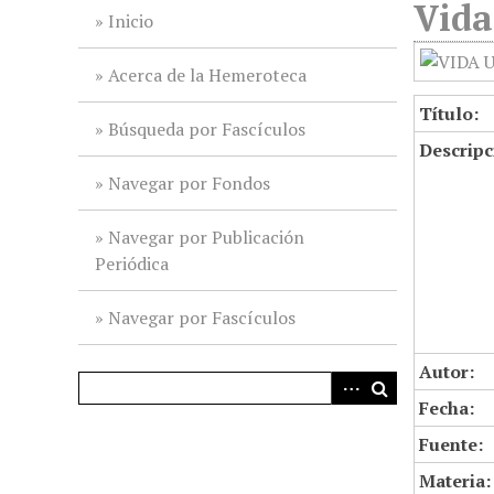
Vida
i
Inicio
n
c
Acerca de la Hemeroteca
i
Título:
p
Búsqueda por Fascículos
Descripc
a
l
Navegar por Fondos
Navegar por Publicación
Periódica
Navegar por Fascículos
Autor:
Fecha:
Fuente:
Materia: