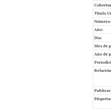
Cobertur
Título U
Número
Año:
Día:
Mes de p
Año de p
Periodic
Relació
Publicac
Etiqueta