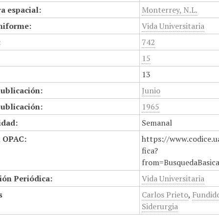
a espacial:
Monterrey, N.L.
niforme:
Vida Universitaria
:
742
15
13
ublicación:
Junio
ublicación:
1965
idad:
Semanal
n OPAC:
https://www.codice.u
fica?
from=BusquedaBasic
ión Periódica:
Vida Universitaria
s
Carlos Prieto
,
Fundid
Siderurgia