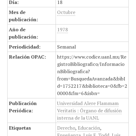
Día:
18
Mes de
Octubre
publicación:
Año de
1978
publicación:
Periodicidad:
Semanal
Relación OPAC:
https://www.codice.uanl.mx/Re
gistroBibliografico/Informacio
nBibliografica?
from=BusquedaAvanzada&bibI
d=1752217&biblioteca=0&fb=2
0000&fm=6&isbn=
Publicación
Universidad Alere Flammam
Periódica:
Veritatis : Órgano de difusión
interna de la UANL
Etiquetas
Derecho
,
Educación
,
Enseñanza
,
Luis E. Todd
,
Luis