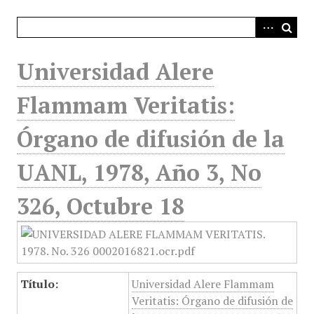
i
n
c
i
Universidad Alere
p
a
Flammam Veritatis:
l
Órgano de difusión de la
UANL, 1978, Año 3, No
326, Octubre 18
Título:
Universidad Alere Flammam
Veritatis: Órgano de difusión de