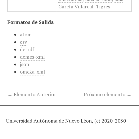
García Villareal
,
Tigres
Formatos de Salida
atom
csv
dc-rdf
dcmes-xml
json
omeka-xml
← Elemento Anterior
Próximo elemento →
Universidad Autónoma de Nuevo Léon, (c) 2020-2030 -