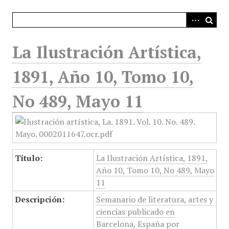
i
n
c
i
La Ilustración Artística,
p
a
1891, Año 10, Tomo 10,
l
No 489, Mayo 11
Título:
La Ilustración Artística, 1891,
Año 10, Tomo 10, No 489, Mayo
11
Descripción:
Semanario de literatura, artes y
ciencias publicado en
Barcelona, España por