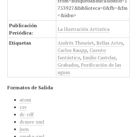
from=BusquedaBasica&bibId=1
753927&biblioteca=0&fb=&fm
=&isbn=
Publicación
La Ilustración Artística
Periódica:
Etiquetas
Andrés Theuriet
,
Bellas Artes
,
Carlos Raupp
,
Cuento
fantástico
,
Emilio Castelar
,
Grabados
,
Purificación de las
aguas
Formatos de Salida
atom
csv
dc-rdf
dcmes-xml
json
omeka-xml