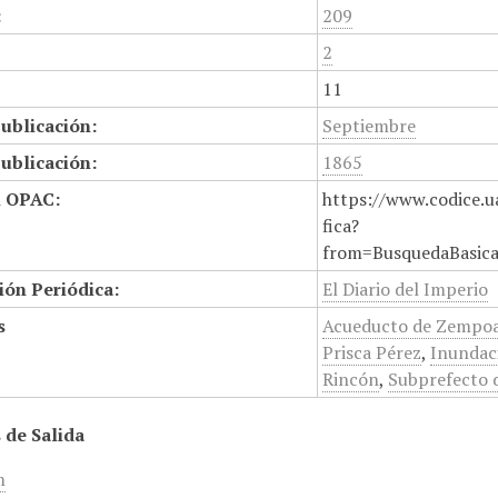
:
209
2
11
ublicación:
Septiembre
ublicación:
1865
n OPAC:
https://www.codice.u
fica?
from=BusquedaBasic
ión Periódica:
El Diario del Imperio
s
Acueducto de Zempoa
Prisca Pérez
,
Inundac
Rincón
,
Subprefecto 
 de Salida
m