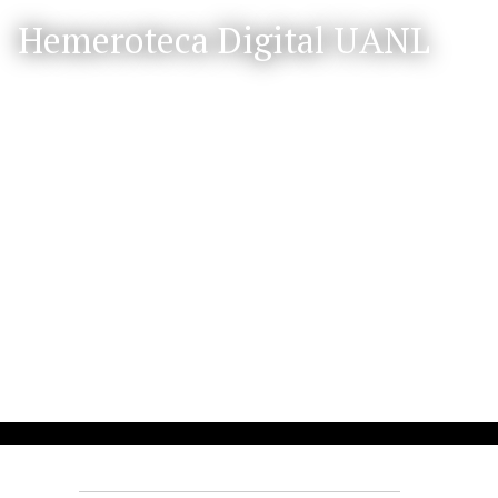
S
Hemeroteca Digital UANL
a
l
t
a
r
a
l
c
o
n
t
e
n
i
d
o
p
r