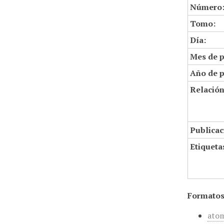
Número
Tomo:
Día:
Mes de p
Año de p
Relació
Publicac
Etiqueta
Formatos
ato