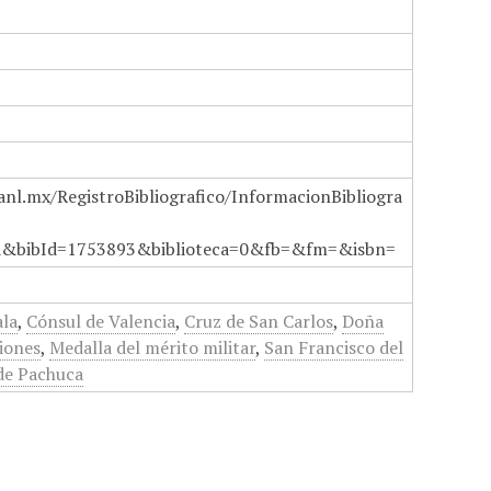
anl.mx/RegistroBibliografico/InformacionBibliogra
a&bibId=1753893&biblioteca=0&fb=&fm=&isbn=
la
,
Cónsul de Valencia
,
Cruz de San Carlos
,
Doña
iones
,
Medalla del mérito militar
,
San Francisco del
de Pachuca