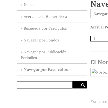
Nave
i
Inicio
n
Navegar
c
Acerca de la Hemeroteca
i
Accrual Pe
p
Búsqueda por Fascículos
a
l
Navegar por Fondos
Navegar por Publicación
Periódica
El Nor
Navegar por Fascículos
Francisco 