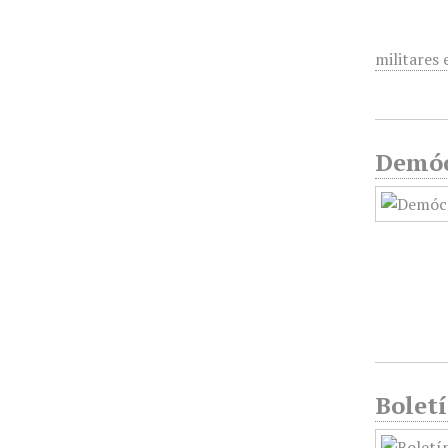
militares 
Demócr
Boletí