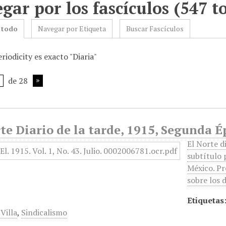
gar por los fascículos (547 to
 todo
Navegar por Etiqueta
Buscar Fascículos
riodicity es exacto "Diaria"
de 28
te Diario de la tarde, 1915, Segunda É
El Norte d
subtítulo p
México. Pr
sobre los 
Etiquetas
Villa
,
Sindicalismo