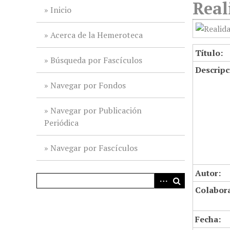
Real
i
Inicio
n
c
Acerca de la Hemeroteca
i
Título:
p
Búsqueda por Fascículos
Descripc
a
l
Navegar por Fondos
Navegar por Publicación
Periódica
Navegar por Fascículos
Autor:
Colabor
Fecha: