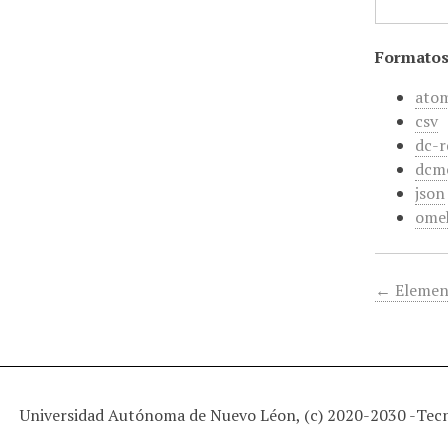
Formatos
ato
csv
dc-r
dcm
json
ome
← Elemen
Universidad Autónoma de Nuevo Léon, (c) 2020-2030 -
Tec