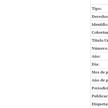
Tipo:
Derechos
Identifi
Cobertur
Título U
Número
Año:
Día:
Mes de p
Año de p
Periodic
Publicac
Etiqueta