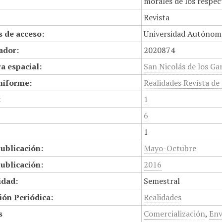
morales de los respec
Revista
 de acceso:
Universidad Autónom
cador:
2020874
a espacial:
San Nicolás de los Ga
niforme:
Realidades Revista de
:
1
6
1
ublicación:
Mayo-Octubre
ublicación:
2016
idad:
Semestral
ión Periódica:
Realidades
s
Comercialización
,
Env