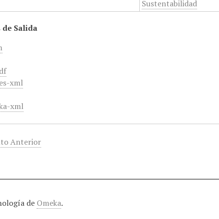
Sustentabilidad
 de Salida
m
df
es-xml
ka-xml
to Anterior
nología de
Omeka
.