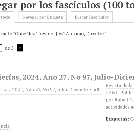
gar por los fascículos (100 to
 todo
Navegar por Etiqueta
Buscar Fascículos
exacto "González Treviño, José Antonio, Director"
de 5
erías, 2024, Año 27, No 97, Julio-Dici
Revista de la
UANL. Publica
por Rafael C
actividades a
Etiquetas:
C
ncia