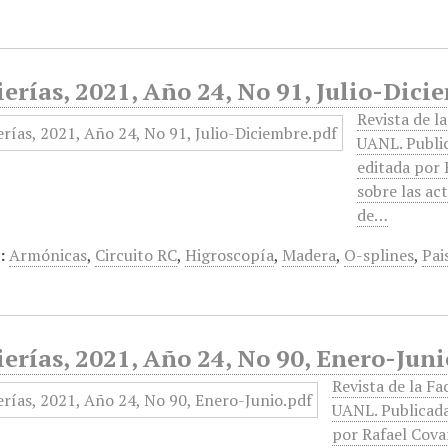
erías, 2021, Año 24, No 91, Julio-Dici
Revista de l
UANL. Public
editada por 
sobre las ac
de…
:
Armónicas
,
Circuito RC
,
Higroscopía
,
Madera
,
O-splines
,
Pai
erías, 2021, Año 24, No 90, Enero-Juni
Revista de la Fa
UANL. Publicada
por Rafael Cova