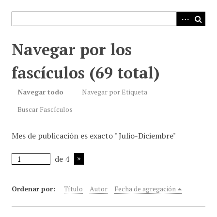
i
n
c
i
Navegar por los
p
a
fascículos (69 total)
l
Navegar todo
Navegar por Etiqueta
Buscar Fascículos
Mes de publicación es exacto " Julio-Diciembre"
de 4
Ordenar por:
Título
Autor
Fecha de agregación