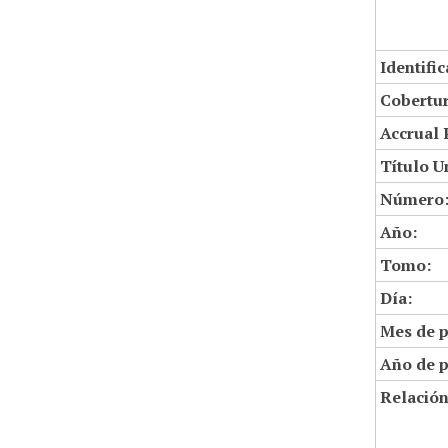
Identifi
Cobertur
Accrual 
Título U
Número
Año:
Tomo:
Día:
Mes de p
Año de p
Relació