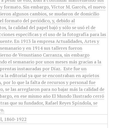
, a pesar de ello, iban a continuar manteniendo sus
 y formato. Sin embargo, Víctor M. Garcés, el nuevo
cieron algunos cambios, se mudaron de domicilio
l formato del periódico, y, debido al
s, la calidad del papel bajó y sólo se usó el de
ciones específicas y el uso de la fotografía para las
uente. En 1913 la empresa Actualidades, Artes y
l semanario y en 1914 sus talleres fueron
bierno de Venustiano Carranza, sin embargo
ndo el semanario por unos meses más gracias a la
prentas instauradas por Díaz. ​ Este fue un
a la editorial ya que se encontraban en aprietos
, por lo que la falta de recursos y personal fue
, se las arreglaron para no bajar más la calidad de
mbargo, en ese mismo año El Mundo Ilustrado cerró
tras que su fundador, Rafael Reyes Spíndola, se
ro.
el, 1860-1922