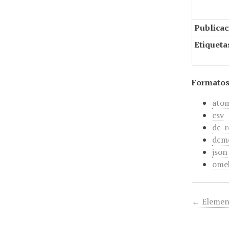
Publicac
Etiqueta
Formatos
ato
csv
dc-r
dcm
json
ome
← Elemen