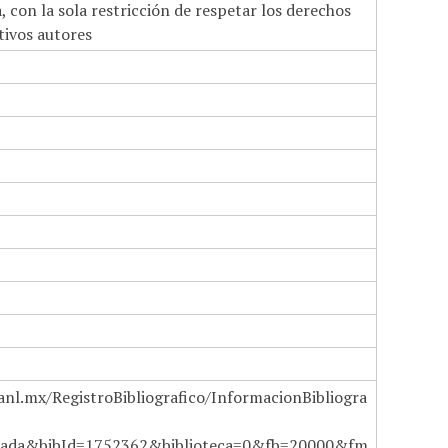
 con la sola restricción de respetar los derechos
tivos autores
anl.mx/RegistroBibliografico/InformacionBibliogra
ada&bibId=1752362&biblioteca=0&fb=20000&fm