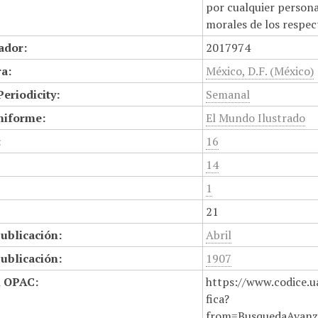
por cualquier persona,
morales de los respec
cador:
2017974
a:
México, D.F. (México)
Periodicity:
Semanal
niforme:
El Mundo Ilustrado
:
16
14
1
21
ublicación:
Abril
ublicación:
1907
n OPAC:
https://www.codice.u
fica?
from=BusquedaAvanz