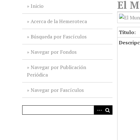
El M
i
Inicio
n
c
Acerca de la Hemeroteca
i
Título:
p
Búsqueda por Fascículos
Descripc
a
l
Navegar por Fondos
Navegar por Publicación
Periódica
Navegar por Fascículos