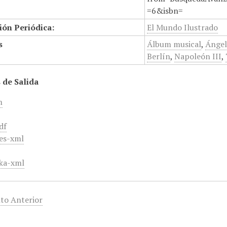
=6&isbn=
ión Periódica:
El Mundo Ilustrado
s
Álbum musical
,
Ángel
Berlín
,
Napoleón III
,
 de Salida
m
df
es-xml
ka-xml
to Anterior