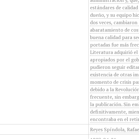
administración y, que
estándares de calidad
dueño, y su equipo hi
dos veces, cambiaron e
abaratamiento de costo
buena calidad para sec
portadas fue más frec
Literatura adquirió e
apropiados por el go
pudieron seguir edita
existencia de otras im
momento de crisis par
debido a la Revolución
frecuente, sin embargo
la publicación. Sin e
definitivamente, mien
encontraba en el reti
Reyes Spíndola, Rafa