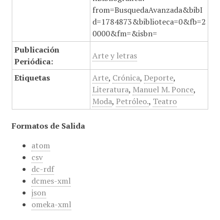
from=BusquedaAvanzada&bibI
d=1784873&biblioteca=0&fb=2
0000&fm=&isbn=
Publicación
Arte y letras
Periódica:
Etiquetas
Arte
,
Crónica
,
Deporte
,
Literatura
,
Manuel M. Ponce
,
Moda
,
Petróleo.
,
Teatro
Formatos de Salida
atom
csv
dc-rdf
dcmes-xml
json
omeka-xml