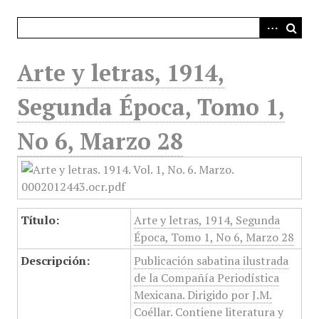
i
n
c
i
Arte y letras, 1914,
p
a
Segunda Época, Tomo 1,
l
No 6, Marzo 28
Título:
Arte y letras, 1914, Segunda
Época, Tomo 1, No 6, Marzo 28
Descripción:
Publicación sabatina ilustrada
de la Compañía Periodística
Mexicana. Dirigido por J.M.
Coéllar. Contiene literatura y