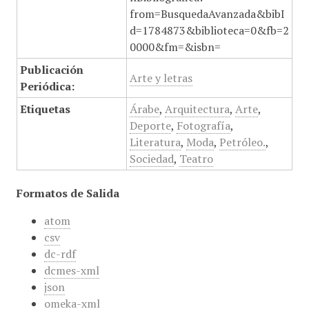
from=BusquedaAvanzada&bibI
d=1784873&biblioteca=0&fb=2
0000&fm=&isbn=
Publicación
Arte y letras
Periódica:
Etiquetas
Árabe
,
Arquitectura
,
Arte
,
Deporte
,
Fotografía
,
Literatura
,
Moda
,
Petróleo.
,
Sociedad
,
Teatro
Formatos de Salida
atom
csv
dc-rdf
dcmes-xml
json
omeka-xml