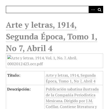
i
n
c
i
Arte y letras, 1914,
p
a
Segunda Época, Tomo 1,
l
No 7, Abril 4
Título:
Arte y letras, 1914, Segunda
Época, Tomo 1, No 7, Abril 4
Descripción:
Publicación sabatina ilustrada
de la Compañía Periodística
Mexicana. Dirigido por J.M.
Coéllar. Contiene literatura y