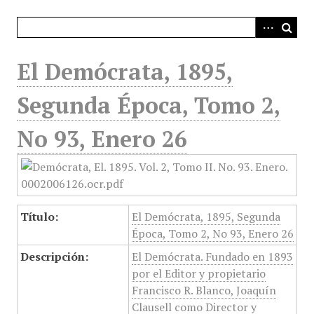
i
n
c
i
El Demócrata, 1895,
p
a
Segunda Época, Tomo 2,
l
No 93, Enero 26
Título:
El Demócrata, 1895, Segunda
Época, Tomo 2, No 93, Enero 26
Descripción:
El Demócrata. Fundado en 1893
por el Editor y propietario
Francisco R. Blanco, Joaquín
Clausell como Director y