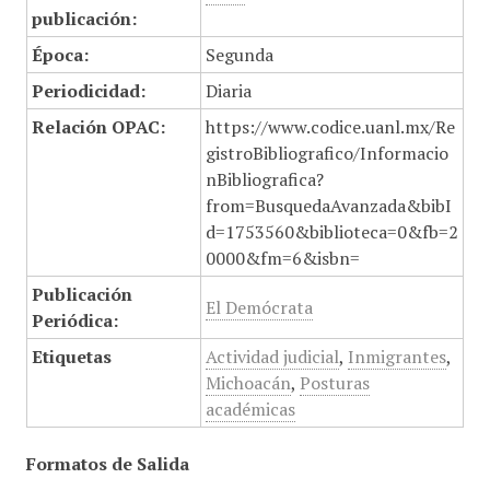
publicación:
Época:
Segunda
Periodicidad:
Diaria
Relación OPAC:
https://www.codice.uanl.mx/Re
gistroBibliografico/Informacio
nBibliografica?
from=BusquedaAvanzada&bibI
d=1753560&biblioteca=0&fb=2
0000&fm=6&isbn=
Publicación
El Demócrata
Periódica:
Etiquetas
Actividad judicial
,
Inmigrantes
,
Michoacán
,
Posturas
académicas
Formatos de Salida