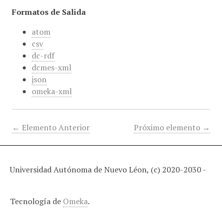
Formatos de Salida
atom
csv
dc-rdf
dcmes-xml
json
omeka-xml
← Elemento Anterior
Próximo elemento →
Universidad Autónoma de Nuevo Léon, (c) 2020-2030 -
Tecnología de
Omeka
.