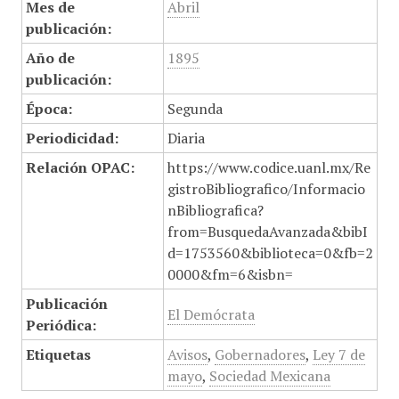
Mes de
Abril
publicación:
Año de
1895
publicación:
Época:
Segunda
Periodicidad:
Diaria
Relación OPAC:
https://www.codice.uanl.mx/Re
gistroBibliografico/Informacio
nBibliografica?
from=BusquedaAvanzada&bibI
d=1753560&biblioteca=0&fb=2
0000&fm=6&isbn=
Publicación
El Demócrata
Periódica:
Etiquetas
Avisos
,
Gobernadores
,
Ley 7 de
mayo
,
Sociedad Mexicana