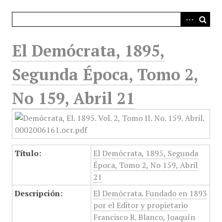
i
n
c
i
El Demócrata, 1895,
p
a
Segunda Época, Tomo 2,
l
No 159, Abril 21
Título:
El Demócrata, 1895, Segunda
Época, Tomo 2, No 159, Abril
21
Descripción:
El Demócrata. Fundado en 1893
por el Editor y propietario
Francisco R. Blanco, Joaquín