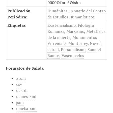
0000&fm=6&isbn=
Publicación
Humánitas : Anuario del Centro
Periódica:
de Estudios Humanísticos
Etiquetas
Existencialismo
,
Filología
Romanza
,
Marxismo
,
Metafísica
de la muerte
,
Monumentos
Virreinales Monterrey
,
Novela
actual
,
Personalismo
,
Samuel
Ramos
,
Vasconcelos
Formatos de Salida
atom
csv
dc-rdf
dcmes-xml
json
omeka-xml