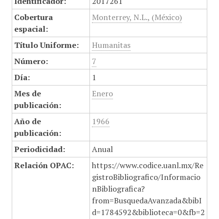
Identificador:
2017261
Cobertura
Monterrey, N.L., (México)
espacial:
Título Uniforme:
Humanitas
Número:
7
Día:
1
Mes de
Enero
publicación:
Año de
1966
publicación:
Periodicidad:
Anual
Relación OPAC:
https://www.codice.uanl.mx/Re
gistroBibliografico/Informacio
nBibliografica?
from=BusquedaAvanzada&bibI
d=1784592&biblioteca=0&fb=2