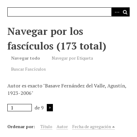
i
n
c
i
Navegar por los
p
a
fascículos (173 total)
l
Navegar todo
Navegar por Etiqueta
Buscar Fascículos
Autor es exacto "Basave Fernández del Valle, Agustín,
1923-2006"
de 9
Ordenar por:
Título
Autor
Fecha de agregación