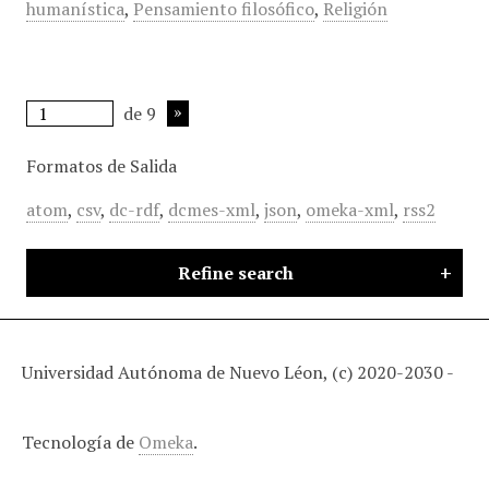
humanística
,
Pensamiento filosófico
,
Religión
de 9
Formatos de Salida
atom
,
csv
,
dc-rdf
,
dcmes-xml
,
json
,
omeka-xml
,
rss2
Refine search
Universidad Autónoma de Nuevo Léon, (c) 2020-2030 -
Tecnología de
Omeka
.