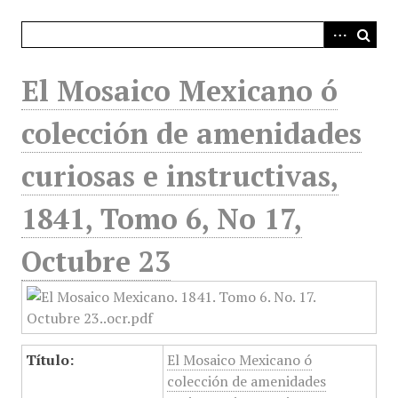
i
n
c
i
El Mosaico Mexicano ó
p
a
colección de amenidades
l
curiosas e instructivas,
1841, Tomo 6, No 17,
Octubre 23
Título:
El Mosaico Mexicano ó
colección de amenidades