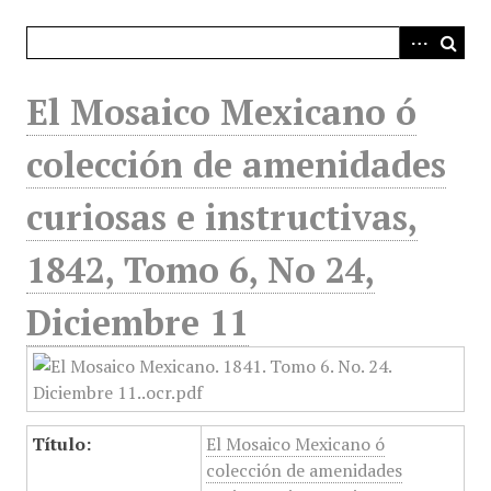
i
n
c
i
El Mosaico Mexicano ó
p
a
colección de amenidades
l
curiosas e instructivas,
1842, Tomo 6, No 24,
Diciembre 11
Título:
El Mosaico Mexicano ó
colección de amenidades