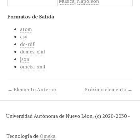
Música
,
Napoleón
Formatos de Salida
atom
csv
dc-rdf
dcmes-xml
json
omeka-xml
← Elemento Anterior
Próximo elemento →
Universidad Autónoma de Nuevo Léon, (c) 2020-2030 -
Tecnología de
Omeka
.