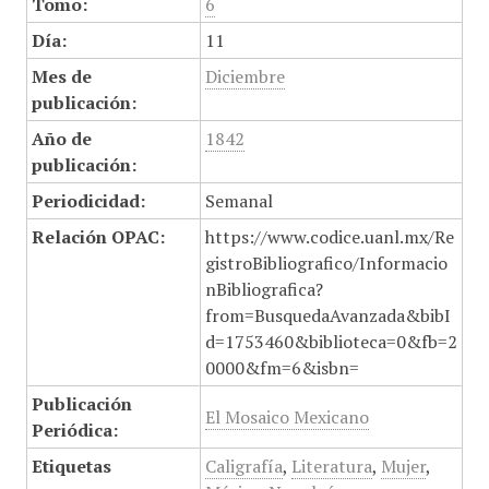
Tomo:
6
Día:
11
Mes de
Diciembre
publicación:
Año de
1842
publicación:
Periodicidad:
Semanal
Relación OPAC:
https://www.codice.uanl.mx/Re
gistroBibliografico/Informacio
nBibliografica?
from=BusquedaAvanzada&bibI
d=1753460&biblioteca=0&fb=2
0000&fm=6&isbn=
Publicación
El Mosaico Mexicano
Periódica:
Etiquetas
Caligrafía
,
Literatura
,
Mujer
,