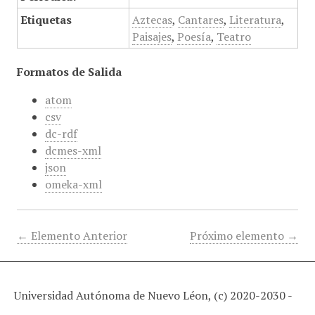
Etiquetas
Aztecas
,
Cantares
,
Literatura
,
Paisajes
,
Poesía
,
Teatro
Formatos de Salida
atom
csv
dc-rdf
dcmes-xml
json
omeka-xml
← Elemento Anterior
Próximo elemento →
Universidad Autónoma de Nuevo Léon, (c) 2020-2030 -