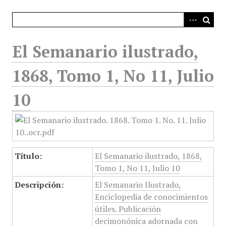
i
n
c
i
El Semanario ilustrado,
p
a
1868, Tomo 1, No 11, Julio
l
10
Título:
El Semanario ilustrado, 1868,
Tomo 1, No 11, Julio 10
Descripción:
El Semanario Ilustrado,
Enciclopedia de conocimientos
útiles. Publicación
decimonónica adornada con