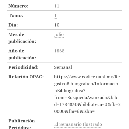
Número:
11
Tomo:
1
Día:
10
Mes de
Julio
publicación:
Año de
1868
publicación:
Periodicidad:
Semanal
Relación OPAC:
https://www.codice.uanl.mx/Re
gistroBibliografico/Informacio
nBibliografica?
from=BusquedaAvanzada&bibI
d=1784830&biblioteca=0&fb=2
0000&fm=6&isbn=
Publicación
El Semanario Ilustrado
Periódica: