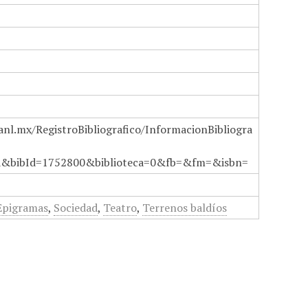
anl.mx/RegistroBibliografico/InformacionBibliogra
a&bibId=1752800&biblioteca=0&fb=&fm=&isbn=
Epigramas
,
Sociedad
,
Teatro
,
Terrenos baldíos