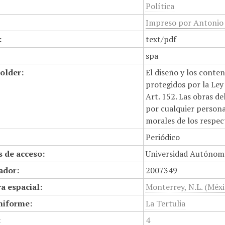
Política
Impreso por Antonio
:
text/pdf
spa
older:
El diseño y los conte
protegidos por la Ley 
Art. 152. Las obras d
por cualquier persona,
morales de los respec
Periódico
 de acceso:
Universidad Autónom
cador:
2007349
a espacial:
Monterrey, N.L. (Méxi
niforme:
La Tertulia
:
4