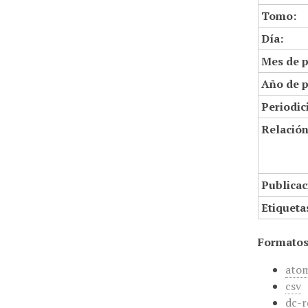
Tomo:
Día:
Mes de p
Año de p
Periodic
Relació
Publicac
Etiqueta
Formatos
ato
csv
dc-r