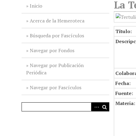
La T
i
Inicio
n
c
Acerca de la Hemeroteca
i
Título:
p
Búsqueda por Fascículos
Descripc
a
l
Navegar por Fondos
Navegar por Publicación
Periódica
Colabor
Fecha:
Navegar por Fascículos
Fuente:
Materia: