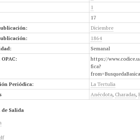
1
17
ublicación:
Diciembre
ublicación:
1864
idad:
Semanal
n OPAC:
https://www.codice.u
fica?
from=BusquedaBasic
ión Periódica:
La Tertulia
s
Anécdota
,
Charadas
,
 de Salida
m
df