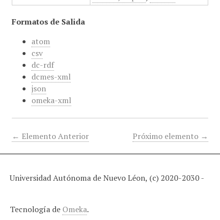
Formatos de Salida
atom
csv
dc-rdf
dcmes-xml
json
omeka-xml
← Elemento Anterior
Próximo elemento →
Universidad Autónoma de Nuevo Léon, (c) 2020-2030 -
Tecnología de
Omeka
.