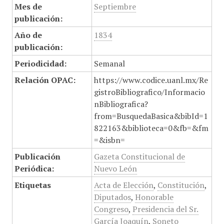
Mes de
Septiembre
publicación:
Año de
1834
publicación:
Periodicidad:
Semanal
Relación OPAC:
https://www.codice.uanl.mx/Re
gistroBibliografico/Informacio
nBibliografica?
from=BusquedaBasica&bibId=1
822163&biblioteca=0&fb=&fm
=&isbn=
Publicación
Gazeta Constitucional de
Periódica:
Nuevo León
Etiquetas
Acta de Elección
,
Constitución
,
Diputados
,
Honorable
Congreso
,
Presidencia del Sr.
García Joaquín
,
Soneto