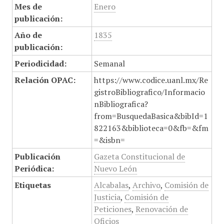
Mes de
Enero
publicación:
Año de
1835
publicación:
Periodicidad:
Semanal
Relación OPAC:
https://www.codice.uanl.mx/Re
gistroBibliografico/Informacio
nBibliografica?
from=BusquedaBasica&bibId=1
822163&biblioteca=0&fb=&fm
=&isbn=
Publicación
Gazeta Constitucional de
Periódica:
Nuevo León
Etiquetas
Alcabalas
,
Archivo
,
Comisión de
Justicia
,
Comisión de
Peticiones
,
Renovación de
Oficios