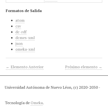
Formatos de Salida
atom
csv
dc-rdf
dcmes-xml
json
omeka-xml
← Elemento Anterior
Próximo elemento →
Universidad Autónoma de Nuevo Léon, (c) 2020-2030 -
Tecnología de
Omeka
.