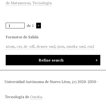
de Matamoros
,
Tecnología
de 5
Formatos de Salida
atom
,
csv
,
dc-rdf
,
dcmes-xml
,
json
,
omeka-xml
,
rss2
Refine search
Universidad Autónoma de Nuevo Léon, (c) 2020-2030 -
Tecnología de
Omeka
.