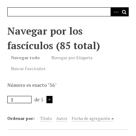
i
n
c
i
Navegar por los
p
a
fascículos (85 total)
l
Navegar todo
Navegar por Etiqueta
Buscar Fascículos
Número es exacto "36"
de 5
Ordenar por:
Título
Autor
Fecha de agregación