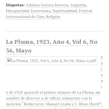
Etiquetas:
Adriana Gorena Barrera
,
Angustia
,
Discapacidad
,
Esoterismo
,
Espiritualidad
,
Festival
Internacional de Cine
,
Religión
La Pluma, 1923, Año 4, Vol 6, No
36, Mayo
E
n
j
u
n
i
o de 1920 apareció el primer número de La Pluma, sin
nombre de director o de editor, solamente con la
mención “Redactores: Manuel Azaña y C. Rivas Cherif”,