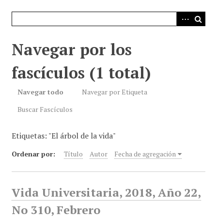
i
n
c
i
Navegar por los
p
a
fascículos (1 total)
l
Navegar todo
Navegar por Etiqueta
Buscar Fascículos
Etiquetas: "El árbol de la vida"
Ordenar por:
Título
Autor
Fecha de agregación
Vida Universitaria, 2018, Año 22,
No 310, Febrero