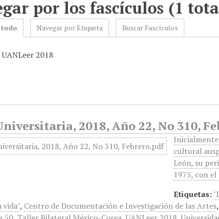
gar por los fascículos (1 tota
 todo
Navegar por Etiqueta
Buscar Fascículos
: UANLeer 2018
niversitaria, 2018, Año 22, No 310, Fe
Inicialmente
cultural aus
León, su peri
1975, con el
Etiquetas:
"
a vida"
,
Centro de Documentación e Investigación de las Artes
 50
,
Taller Bilateral México-Corea
,
UANLeer 2018
,
Universid