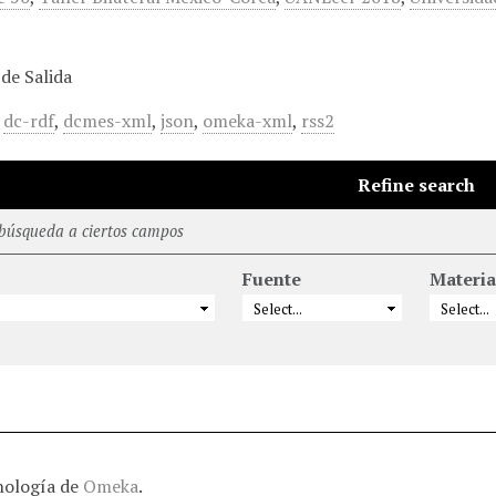
de Salida
,
dc-rdf
,
dcmes-xml
,
json
,
omeka-xml
,
rss2
Refine search
 búsqueda a ciertos campos
Fuente
Materia
nología de
Omeka
.