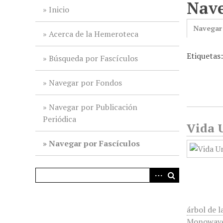
Nave
i
Inicio
n
Navegar
c
Acerca de la Hemeroteca
i
Etiquetas
p
Búsqueda por Fascículos
a
l
Navegar por Fondos
Navegar por Publicación
Periódica
Vida U
Navegar por Fascículos
árbol de l
Monowave