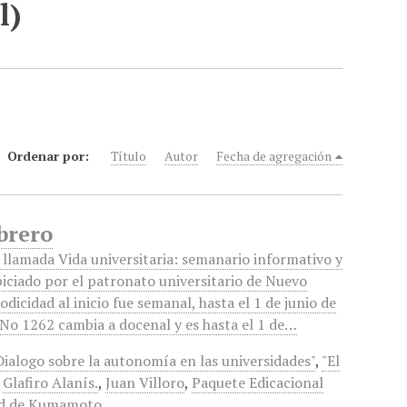
l)
Ordenar por:
Título
Autor
Fecha de agregación
brero
 llamada Vida universitaria: semanario informativo y
piciado por el patronato universitario de Nuevo
odicidad al inicio fue semanal, hasta el 1 de junio de
 No 1262 cambia a docenal y es hasta el 1 de…
Dialogo sobre la autonomía en las universidades"
,
"El
,
Glafiro Alanís.
,
Juan Villoro
,
Paquete Edicacional
ad de Kumamoto