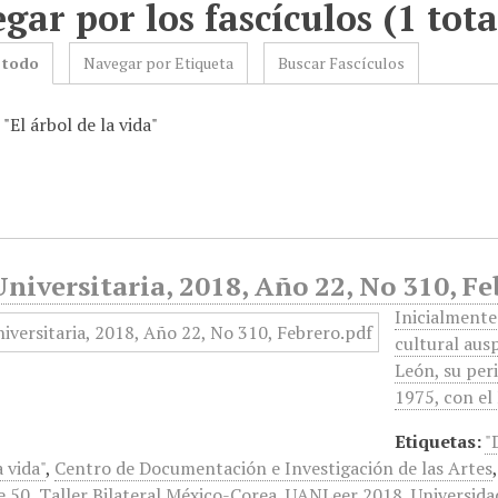
gar por los fascículos (1 tota
 todo
Navegar por Etiqueta
Buscar Fascículos
 "El árbol de la vida"
niversitaria, 2018, Año 22, No 310, Fe
Inicialmente
cultural aus
León, su peri
1975, con el
Etiquetas:
"
a vida"
,
Centro de Documentación e Investigación de las Artes
 50
,
Taller Bilateral México-Corea
,
UANLeer 2018
,
Universid