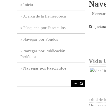
Nave
i
Inicio
n
Navegar
c
Acerca de la Hemeroteca
i
Etiquetas:
p
Búsqueda por Fascículos
a
l
Navegar por Fondos
Navegar por Publicación
Periódica
Vida U
Navegar por Fascículos
árbol de l
Monowave