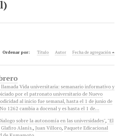
l)
Ordenar por:
Título
Autor
Fecha de agregación
brero
 llamada Vida universitaria: semanario informativo y
piciado por el patronato universitario de Nuevo
odicidad al inicio fue semanal, hasta el 1 de junio de
 No 1262 cambia a docenal y es hasta el 1 de…
Dialogo sobre la autonomía en las universidades"
,
"El
,
Glafiro Alanís.
,
Juan Villoro
,
Paquete Edicacional
ad de Kumamoto