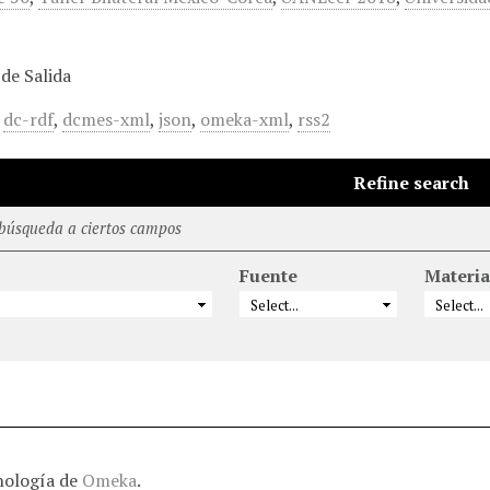
de Salida
,
dc-rdf
,
dcmes-xml
,
json
,
omeka-xml
,
rss2
Refine search
 búsqueda a ciertos campos
Fuente
Materia
nología de
Omeka
.