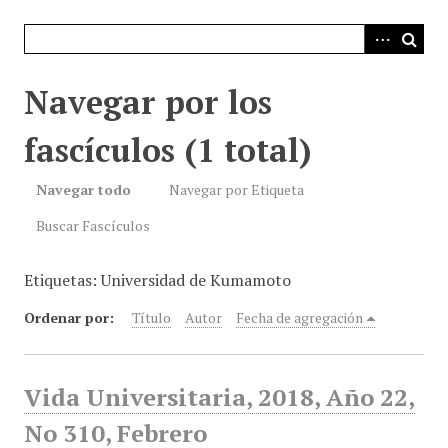
i
n
c
i
Navegar por los
p
a
fascículos (1 total)
l
Navegar todo
Navegar por Etiqueta
Buscar Fascículos
Etiquetas: Universidad de Kumamoto
Ordenar por:
Título
Autor
Fecha de agregación
Vida Universitaria, 2018, Año 22,
No 310, Febrero