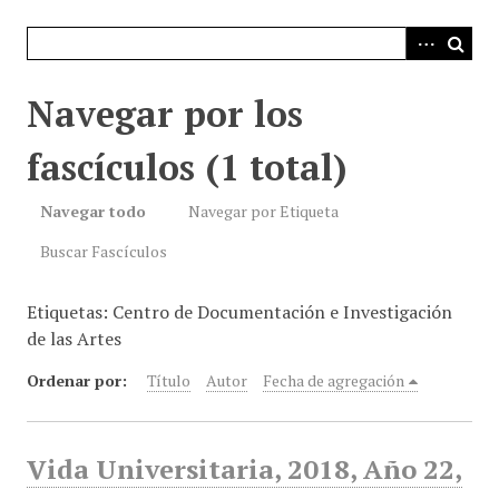
i
n
c
i
Navegar por los
p
a
fascículos (1 total)
l
Navegar todo
Navegar por Etiqueta
Buscar Fascículos
Etiquetas: Centro de Documentación e Investigación
de las Artes
Ordenar por:
Título
Autor
Fecha de agregación
Vida Universitaria, 2018, Año 22,