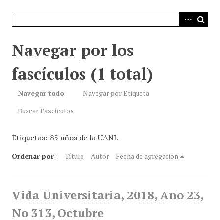
i
n
c
i
Navegar por los
p
a
fascículos (1 total)
l
Navegar todo
Navegar por Etiqueta
Buscar Fascículos
Etiquetas: 85 años de la UANL
Ordenar por:
Título
Autor
Fecha de agregación
Vida Universitaria, 2018, Año 23,
No 313, Octubre