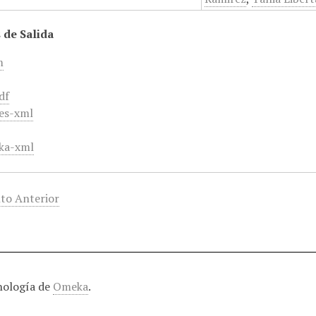
 de Salida
m
df
es-xml
ka-xml
to Anterior
nología de
Omeka
.