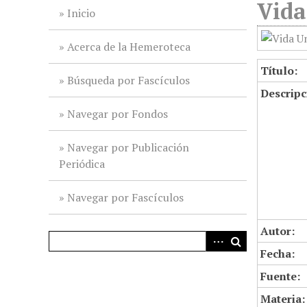
Vida
i
Inicio
n
c
Acerca de la Hemeroteca
i
Título:
p
Búsqueda por Fascículos
Descripc
a
l
Navegar por Fondos
Navegar por Publicación
Periódica
Navegar por Fascículos
Autor:
Fecha:
Fuente:
Materia: