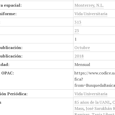
a espacial:
Monterrey, N.L.
niforme:
Vida Universitaria
:
313
23
1
ublicación:
Octubre
ublicación:
2018
idad:
Mensual
n OPAC:
https://www.codice.u
fica?
from=BusquedaBasic
ión Periódica:
Vida Universitaria
s
85 años de la UANL
,
C
Mass
,
José Sarukhán 
Ramirez
,
Tania Liber