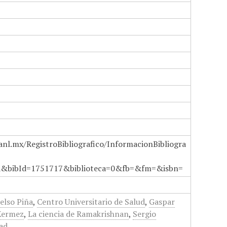
anl.mx/RegistroBibliografico/InformacionBibliogra
a&bibId=1751717&biblioteca=0&fb=&fm=&isbn=
elso Piña
,
Centro Universitario de Salud
,
Gaspar
Kermez
,
La ciencia de Ramakrishnan
,
Sergio
tad