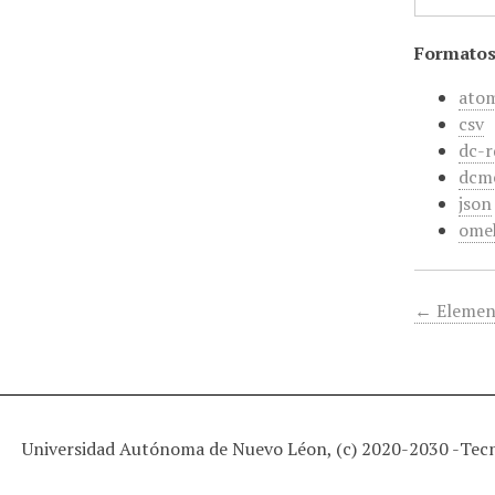
Formatos
ato
csv
dc-r
dcm
json
ome
← Elemen
Universidad Autónoma de Nuevo Léon, (c) 2020-2030 -
Tec