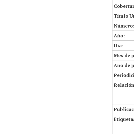
Cobertur
Título U
Número
Año:
Día:
Mes de p
Año de p
Periodic
Relació
Publicac
Etiqueta