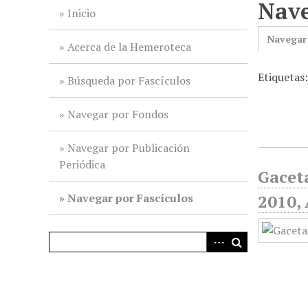
Nave
i
Inicio
n
Navegar
c
Acerca de la Hemeroteca
i
Etiquetas:
p
Búsqueda por Fascículos
a
l
Navegar por Fondos
Navegar por Publicación
Periódica
Gaceta
Navegar por Fascículos
2010, 