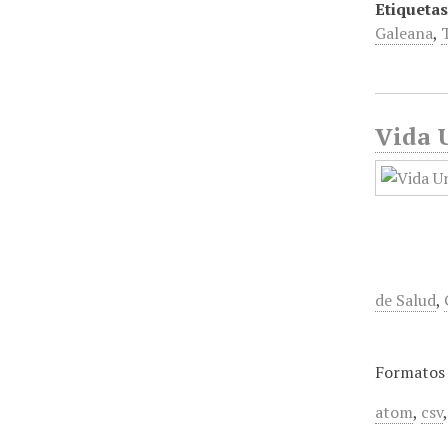
Etiquetas
Galeana
,
Vida U
de Salud
,
Formatos 
atom
,
csv