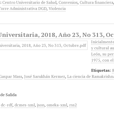
:
Centro Universitario de Salud
,
Convenios
,
Cultura financiera
Torre Administrativa DGD
,
Violencia
niversitaria, 2018, Año 23, No 313, O
Inicialmente
y cultural a
León, su peri
1975, con el
Etiquetas:
8
Gaspar Mass
,
José Sarukhán Kermez
,
La ciencia de Ramakrishn
de Salida
,
dc-rdf
,
dcmes-xml
,
json
,
omeka-xml
,
rss2