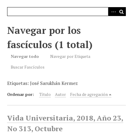
i
n
c
i
Navegar por los
p
a
fascículos (1 total)
l
Navegar todo
Navegar por Etiqueta
Buscar Fascículos
Etiquetas: José Sarukhán Kermez
Ordenar por:
Título
Autor
Fecha de agregación
Vida Universitaria, 2018, Año 23,
No 313, Octubre