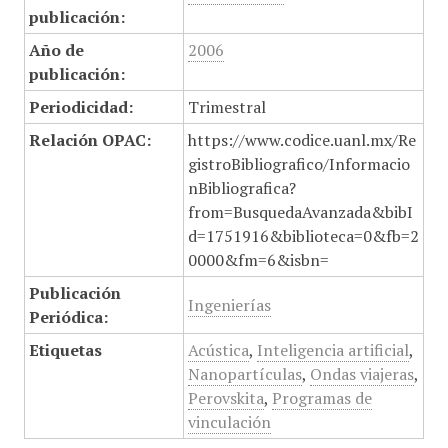
publicación:
Año de
2006
publicación:
Periodicidad:
Trimestral
Relación OPAC:
https://www.codice.uanl.mx/Re
gistroBibliografico/Informacio
nBibliografica?
from=BusquedaAvanzada&bibI
d=1751916&biblioteca=0&fb=2
0000&fm=6&isbn=
Publicación
Ingenierías
Periódica:
Etiquetas
Acústica
,
Inteligencia artificial
,
Nanopartículas
,
Ondas viajeras
,
Perovskita
,
Programas de
vinculación