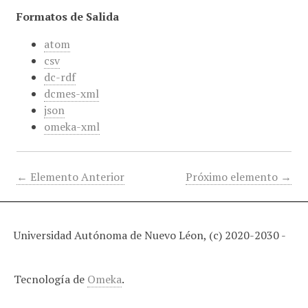
Formatos de Salida
atom
csv
dc-rdf
dcmes-xml
json
omeka-xml
← Elemento Anterior
Próximo elemento →
Universidad Autónoma de Nuevo Léon, (c) 2020-2030 -
Tecnología de
Omeka
.