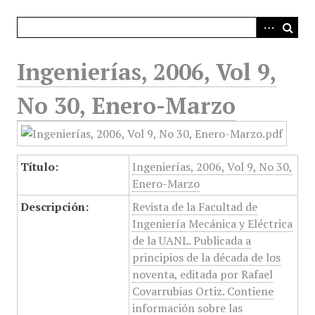
i
n
c
i
Ingenierías, 2006, Vol 9,
p
a
No 30, Enero-Marzo
l
Título:
Ingenierías, 2006, Vol 9, No 30,
Enero-Marzo
Descripción:
Revista de la Facultad de
Ingeniería Mecánica y Eléctrica
de la UANL. Publicada a
principios de la década de los
noventa, editada por Rafael
Covarrubias Ortiz. Contiene
información sobre las