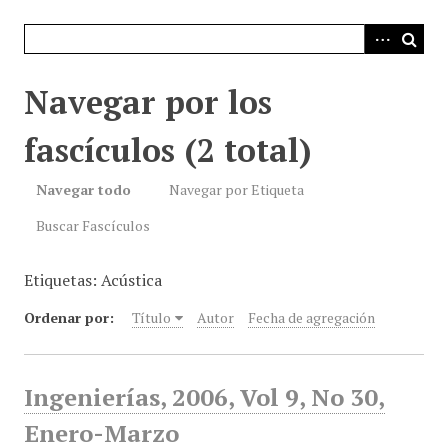
i
n
c
i
Navegar por los
p
a
fascículos (2 total)
l
Navegar todo
Navegar por Etiqueta
Buscar Fascículos
Etiquetas: Acústica
Ordenar por:
Título
Autor
Fecha de agregación
Ingenierías, 2006, Vol 9, No 30,
Enero-Marzo