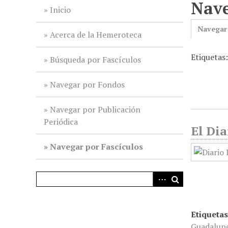
Nave
i
Inicio
n
Navegar
c
Acerca de la Hemeroteca
i
Etiquetas
p
Búsqueda por Fascículos
a
l
Navegar por Fondos
Navegar por Publicación
Periódica
El Dia
Navegar por Fascículos
Etiquetas
Guadalup