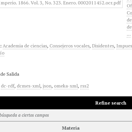
Of
Co
de
de
…
:
Academia de ciencias
,
Consejeros vocales
,
Disidentes
,
Impues
Río
de Salida
,
dc-rdf
,
dcmes-xml
,
json
,
omeka-xml
,
rss2
Refine search
 búsqueda a ciertos campos
Materia