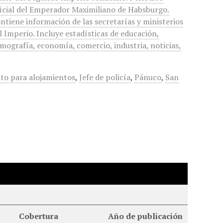
icial del Emperador Maximiliano de Habsburgo.
ntiene información de las secretarías y ministerios
l Imperio. Incluye estadísticas de educación,
mografía, economía, comercio, industria, noticias,
to para alojamientos
,
Jefe de policía
,
Pánuco
,
San
Cobertura
Año de publicación