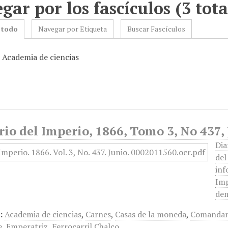
gar por los fascículos (3 tota
 todo
Navegar por Etiqueta
Buscar Fascículos
: Academia de ciencias
rio del Imperio, 1866, Tomo 3, No 437,
Dia
del
inf
Imp
dem
:
Academia de ciencias
,
Carnes
,
Casas de la moneda
,
Comandanc
e
,
Emperatriz
,
Ferrocarril Chalco