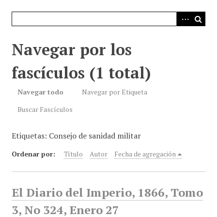
i
n
c
i
Navegar por los
p
a
fascículos (1 total)
l
Navegar todo
Navegar por Etiqueta
Buscar Fascículos
Etiquetas: Consejo de sanidad militar
Ordenar por:
Título
Autor
Fecha de agregación
El Diario del Imperio, 1866, Tomo
3, No 324, Enero 27