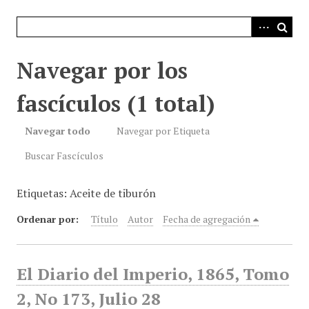
i
n
c
i
Navegar por los
p
a
fascículos (1 total)
l
Navegar todo
Navegar por Etiqueta
Buscar Fascículos
Etiquetas: Aceite de tiburón
Ordenar por:
Título
Autor
Fecha de agregación
El Diario del Imperio, 1865, Tomo
2, No 173, Julio 28